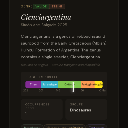
GENRE
VALIDE
ÉTEINT
Cienciargentina
Simón and Salgado 2025
Cienciargentina is a genus of rebbachisaurid
sauropod from the Early Cretaceous (Albian)
Huincul Formation of Argentina. The genus
contains a single species, Cienciargentina
sanchezi, known from three partial skeletons
Résumé en anglais — version française non disponible.
of different sizes. Cienciargentina is the
fourth definitive rebbachisaurid to be named
PLAGE TEMPORELLE
from the Huincul Formation.
Trias
Jurassique
Crétacé
Paléogène
Néogène
252
201
145
66
0 Ma
OCCURRENCES
GROUPE
PBDB
Dinosaures
1
Herbivore
Vivant au sol, grégaire
Terrestre