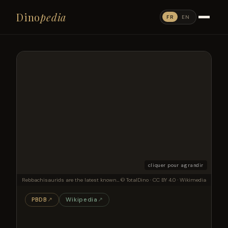
Dino
pedia
FR
EN
cliquer pour agrandir
Rebbachisaurids are the latest known sauropod dinosaurs outside the titanosaur lineage. Cienciargentina is a rebbachisaurid from the Late Cretaceous, making it among the most recent. It had many hollow bones, and likely had batteries of teeth used for chewing, a rebbachisaurid feature unique among sauropods.
© TotalDino · CC BY 4.0 · Wikimedia
PBDB
↗
Wikipedia
↗