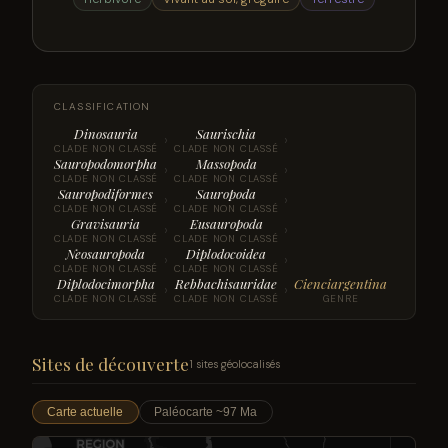
CLASSIFICATION
Dinosauria
Saurischia
›
›
CLADE NON CLASSÉ
CLADE NON CLASSÉ
Sauropodomorpha
Massopoda
›
›
CLADE NON CLASSÉ
CLADE NON CLASSÉ
Sauropodiformes
Sauropoda
›
›
CLADE NON CLASSÉ
CLADE NON CLASSÉ
Gravisauria
Eusauropoda
›
›
CLADE NON CLASSÉ
CLADE NON CLASSÉ
Neosauropoda
Diplodocoidea
›
›
CLADE NON CLASSÉ
CLADE NON CLASSÉ
Diplodocimorpha
Rebbachisauridae
Cienciargentina
›
›
CLADE NON CLASSÉ
CLADE NON CLASSÉ
GENRE
Sites de découverte
1 sites géolocalisés
Carte actuelle
Paléocarte ~97 Ma