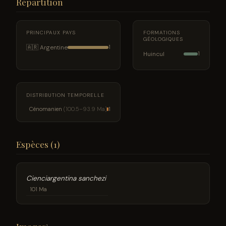
Répartition
PRINCIPAUX PAYS
FORMATIONS
GÉOLOGIQUES
🇦🇷 Argentine
1
Huincul
1
DISTRIBUTION TEMPORELLE
Cénomanien
(100.5–93.9 Ma)
1
Espèces (1)
Cienciargentina sanchezi
101 Ma