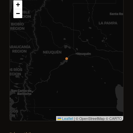
+
−
Leaflet
|
© OpenStreetMap © CARTO