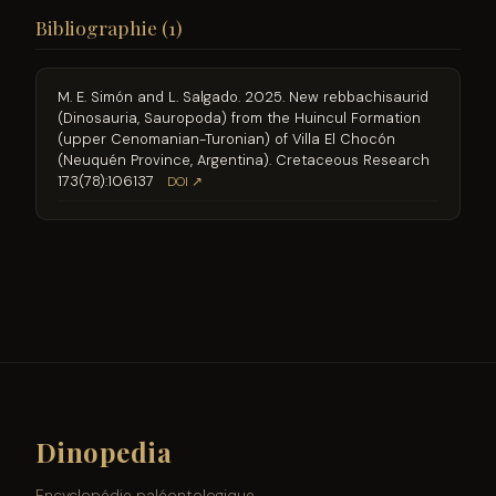
Bibliographie (1)
M. E. Simón and L. Salgado. 2025. New rebbachisaurid
(Dinosauria, Sauropoda) from the Huincul Formation
(upper Cenomanian-Turonian) of Villa El Chocón
(Neuquén Province, Argentina). Cretaceous Research
173(78):106137
DOI ↗
Dinopedia
Encyclopédie paléontologique