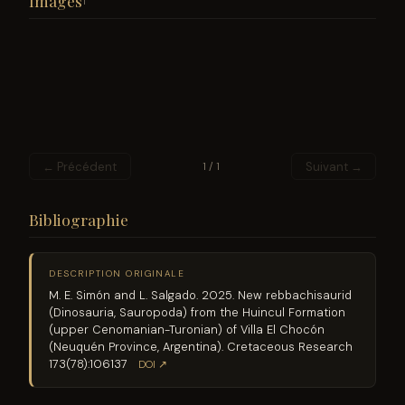
Images
1
← Précédent
Suivant →
1 / 1
Bibliographie
DESCRIPTION ORIGINALE
M. E. Simón and L. Salgado. 2025. New rebbachisaurid
(Dinosauria, Sauropoda) from the Huincul Formation
(upper Cenomanian-Turonian) of Villa El Chocón
(Neuquén Province, Argentina). Cretaceous Research
173(78):106137
DOI ↗