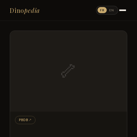
Dino
pedia
FR
EN
🦴
PBDB
↗