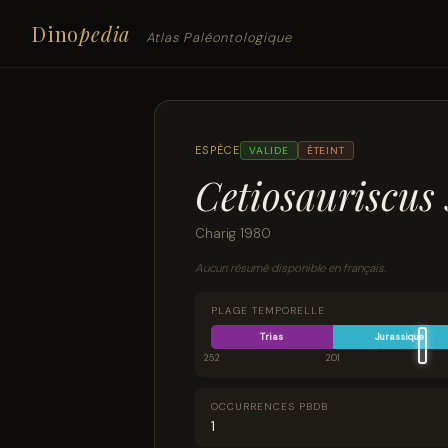
Dino
pedia
Atlas Paléontologique
ESPÈCE
VALIDE
ÉTEINT
Cetiosauriscus 
Charig 1980
Aucun résumé disponible en français.
PLAGE TEMPORELLE
Trias
Jurassique
252
201
OCCURRENCES PBDB
1