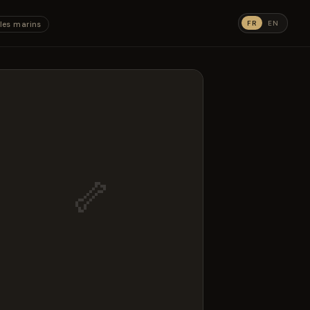
FR
EN
les marins
🦴