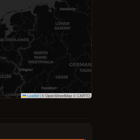
Leaflet
|
© OpenStreetMap © CARTO