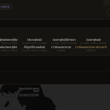
rrestre
opodomorpha
Massopoda
Sauropodiformes
Sauropoda
›
›
›
›
E NON CLASSÉ
CLADE NON CLASSÉ
CLADE NON CLASSÉ
CLADE NON CLASSÉ
odocimorpha
Flagellicaudata
Cetiosauriscus
Cetiosauriscus stewarti
›
›
›
E NON CLASSÉ
CLADE NON CLASSÉ
GENRE
ESPÈCE