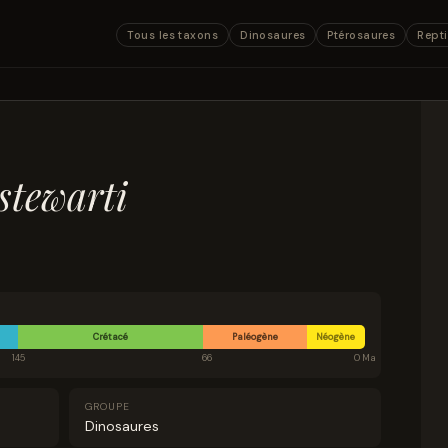
Tous les taxons
Dinosaures
Ptérosaures
Repti
stewarti
Crétacé
Paléogène
Néogène
145
66
0 Ma
GROUPE
Dinosaures