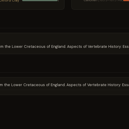
Oxford Clay
Callovien
(165.3–161.5 Ma)
1
rom the Lower Cretaceous of England. Aspects of Vertebrate History: Ess
rom the Lower Cretaceous of England. Aspects of Vertebrate History: Ess