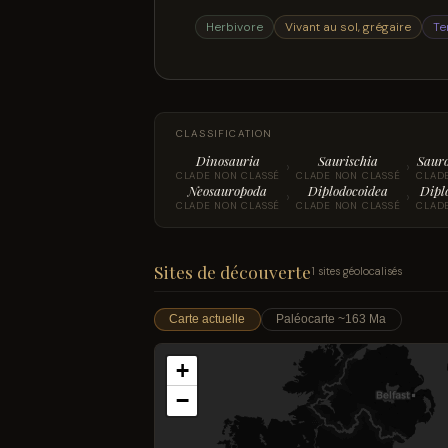
Herbivore
Vivant au sol, grégaire
Te
CLASSIFICATION
Dinosauria
Saurischia
Saur
›
›
CLADE NON CLASSÉ
CLADE NON CLASSÉ
CLAD
Neosauropoda
Diplodocoidea
Dipl
›
›
CLADE NON CLASSÉ
CLADE NON CLASSÉ
CLAD
Sites de découverte
1 sites géolocalisés
Carte actuelle
Paléocarte ~163 Ma
+
−