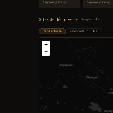
Lingwulong shenqi
Lingwulong shenqi
Sites de découverte
1 sites géolocalisés
Carte actuelle
Paléocarte ~168 Ma
+
−