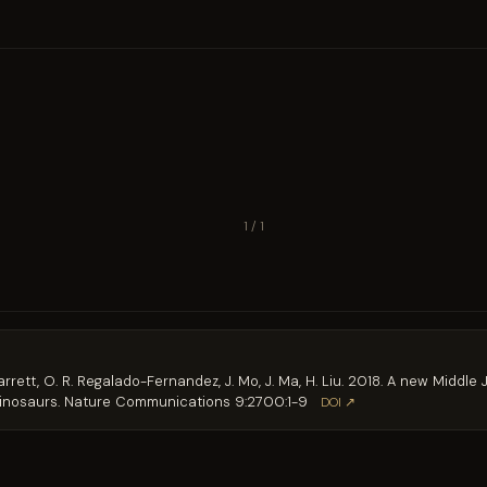
1 / 1
Barrett, O. R. Regalado-Fernandez, J. Mo, J. Ma, H. Liu. 2018. A new Middl
 dinosaurs. Nature Communications 9:2700:1-9
DOI ↗