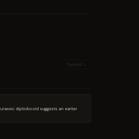
Suivant →
e Jurassic diplodocoid suggests an earlier