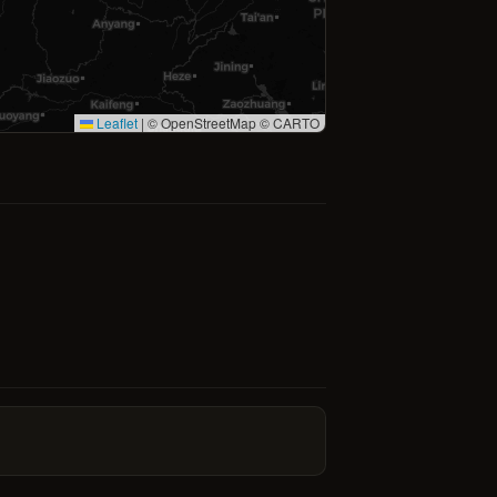
Leaflet
|
© OpenStreetMap © CARTO