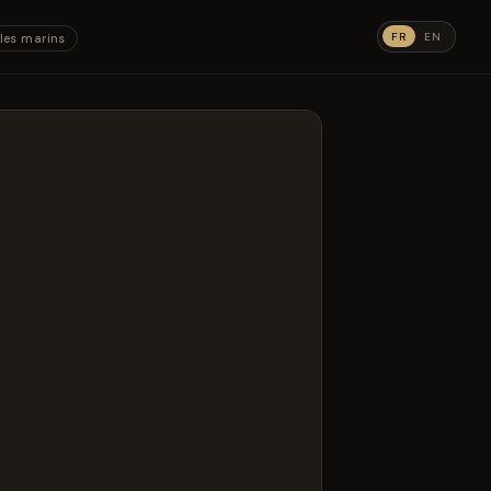
FR
EN
les marins