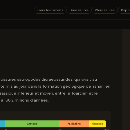
Tous les taxons
Dinosaures
Ptérosaures
Repti
nosaures sauropodes dicraeosauridés, qui vivait au
 été mis au jour dans la formation géologique de Yanan, en
rassique inférieur et moyen, entre le Toarcien et le
2 à 168,2 millions d'années.
Crétacé
Paléogène
Néogène