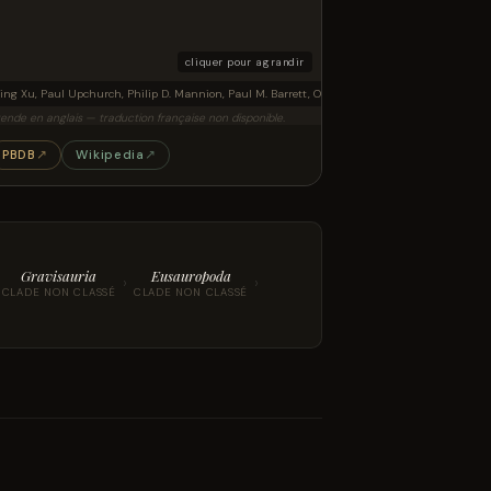
cliquer pour agrandir
letal reconstruction and exemplar skeletal remains of Lingwulong shenqi. Silhouette showing pres
ing Xu, Paul Upchurch, Philip D. Mannion, Paul M. Barrett, Omar R. Regalado-Fernandez, J
ende en anglais — traduction française non disponible.
PBDB
↗
Wikipedia
↗
Gravisauria
Eusauropoda
›
›
CLADE NON CLASSÉ
CLADE NON CLASSÉ