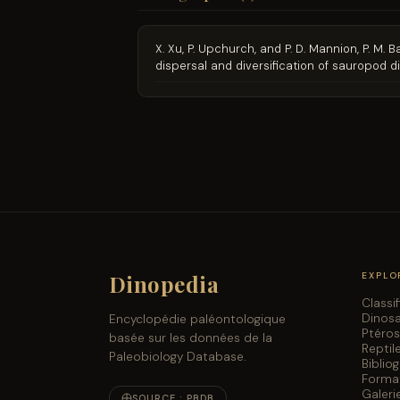
X. Xu, P. Upchurch, and P. D. Mannion, P. M. 
dispersal and diversification of sauropod
Dinopedia
EXPLO
Classi
Dinos
Encyclopédie paléontologique
Ptéro
basée sur les données de la
Reptil
Paleobiology Database.
Biblio
Forma
Galeri
SOURCE : PBDB