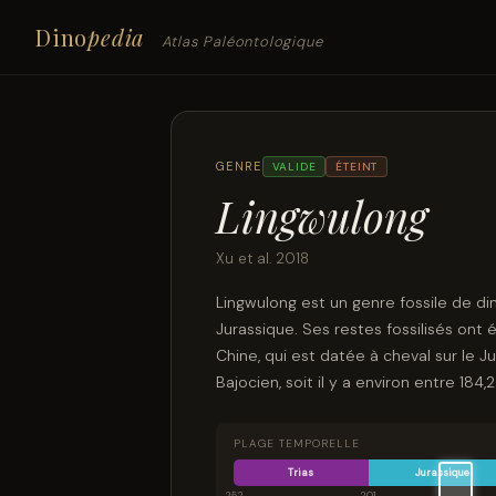
Dino
pedia
Atlas Paléontologique
GENRE
VALIDE
ÉTEINT
Lingwulong
Xu et al. 2018
Lingwulong est un genre fossile de di
Jurassique. Ses restes fossilisés ont
Chine, qui est datée à cheval sur le Ju
Bajocien, soit il y a environ entre 184,
PLAGE TEMPORELLE
Trias
Jurassique