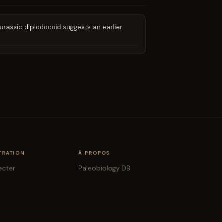
e Jurassic diplodocoid suggests an earlier
TRATION
À PROPOS
ecter
Paleobiology DB