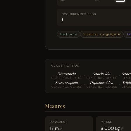
252
201
OCCURRENCES PBDB
1
Herbivore
Vivant au sol, grégaire
Te
CLASSIFICATION
Dinosauria
Saurischia
Saur
›
›
CLADE NON CLASSÉ
CLADE NON CLASSÉ
CLAD
Neosauropoda
Diplodocoidea
Dipl
›
›
CLADE NON CLASSÉ
CLADE NON CLASSÉ
CLAD
Mesures
LONGUEUR
MASSE
17 m
8 000 kg
ⓘ
ⓘ