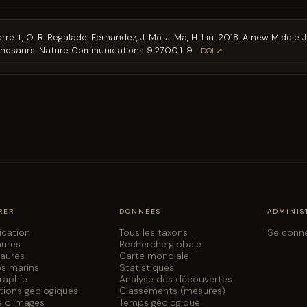
Barrett, O. R. Regalado-Fernandez, J. Mo, J. Ma, H. Liu. 2018. A new Middl
 dinosaurs. Nature Communications 9:2700:1-9
DOI ↗
RER
DONNÉES
ADMINIS
fication
Tous les taxons
Se conn
aures
Recherche globale
saures
Carte mondiale
es marins
Statistiques
graphie
Analyse des découvertes
tions géologiques
Classements (mesures)
e d'images
Temps géologique