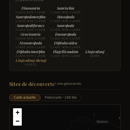
CLASSIFICATION
Dinosauria
Saurischia
›
›
CLADE NON CLASSÉ
CLADE NON CLASSÉ
Sauropodomorpha
Massopoda
›
›
CLADE NON CLASSÉ
CLADE NON CLASSÉ
Sauropodiformes
Sauropoda
›
›
CLADE NON CLASSÉ
CLADE NON CLASSÉ
Gravisauria
Eusauropoda
›
›
CLADE NON CLASSÉ
CLADE NON CLASSÉ
Neosauropoda
Diplodocoidea
›
›
CLADE NON CLASSÉ
CLADE NON CLASSÉ
Diplodocimorpha
Flagellicaudata
Lingwulong
›
›
›
CLADE NON CLASSÉ
CLADE NON CLASSÉ
GENRE
Lingwulong shenqi
ESPÈCE
Sites de découverte
1 sites géolocalisés
Carte actuelle
Paléocarte ~168 Ma
+
−