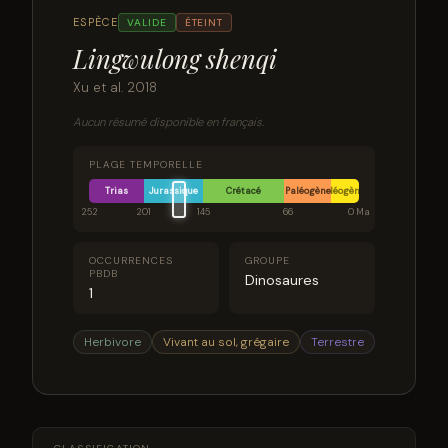
ESPÈCE
VALIDE
ÉTEINT
Lingwulong shenqi
Xu et al. 2018
Aucun résumé disponible en français.
PLAGE TEMPORELLE
Trias
Jurassique
Crétacé
Paléogène
Néogène
252
201
145
66
0 Ma
OCCURRENCES
GROUPE
PBDB
Dinosaures
1
Herbivore
Vivant au sol, grégaire
Terrestre