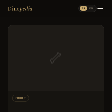
Dino
pedia
FR
EN
🦴
PBDB
↗