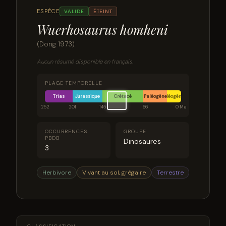
ESPÈCE
VALIDE
ÉTEINT
Wuerhosaurus homheni
(Dong 1973)
Aucun résumé disponible en français.
PLAGE TEMPORELLE
Trias
Jurassique
Crétacé
Paléogène
Néogène
252
201
145
66
0 Ma
OCCURRENCES
GROUPE
PBDB
Dinosaures
3
Herbivore
Vivant au sol, grégaire
Terrestre