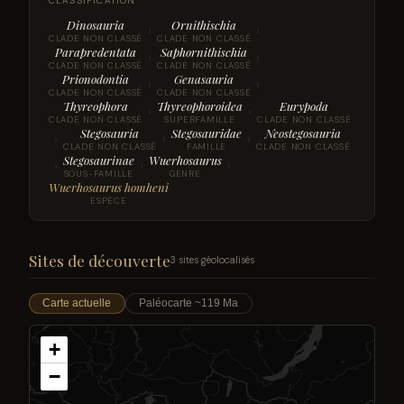
CLASSIFICATION
Dinosauria
Ornithischia
›
›
CLADE NON CLASSÉ
CLADE NON CLASSÉ
Parapredentata
Saphornithischia
›
›
CLADE NON CLASSÉ
CLADE NON CLASSÉ
Prionodontia
Genasauria
›
›
CLADE NON CLASSÉ
CLADE NON CLASSÉ
Thyreophora
Thyreophoroidea
Eurypoda
›
›
CLADE NON CLASSÉ
SUPERFAMILLE
CLADE NON CLASSÉ
Stegosauria
Stegosauridae
Neostegosauria
›
›
›
CLADE NON CLASSÉ
FAMILLE
CLADE NON CLASSÉ
Stegosaurinae
Wuerhosaurus
›
›
›
SOUS-FAMILLE
GENRE
Wuerhosaurus homheni
ESPÈCE
Sites de découverte
3 sites géolocalisés
Carte actuelle
Paléocarte ~119 Ma
+
−