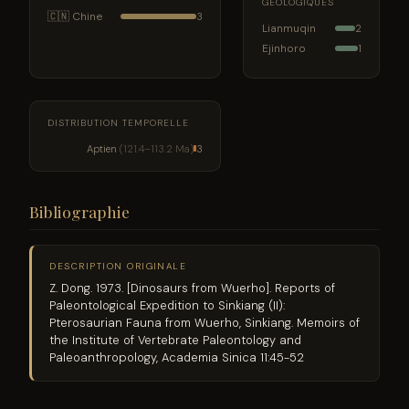
GÉOLOGIQUES
🇨🇳 Chine
3
Lianmuqin
2
Ejinhoro
1
DISTRIBUTION TEMPORELLE
Aptien
(121.4–113.2 Ma)
3
Bibliographie
DESCRIPTION ORIGINALE
Z. Dong. 1973. [Dinosaurs from Wuerho]. Reports of
Paleontological Expedition to Sinkiang (II):
Pterosaurian Fauna from Wuerho, Sinkiang. Memoirs of
the Institute of Vertebrate Paleontology and
Paleoanthropology, Academia Sinica 11:45-52