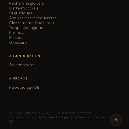
Recherche globale
Carte mondiale
Statistiques
Analyse des découvertes
Classements (mesures)
Temps géologique
Par pays
Musées
Glossaire
ADMINISTRATION
Se connecter
À PROPOS
Paleobiology DB
© 2026 Dinopedia v1.3.2 — Tous droits réservés.
Données issues de la
Paleobiology Database
sous licence CC BY
⚑
4.0