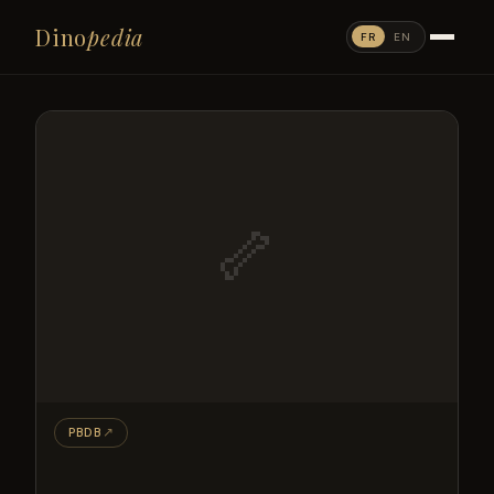
Dino
pedia
FR
EN
🦴
PBDB
↗