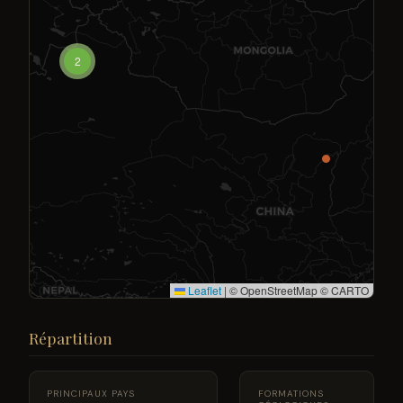
2
Leaflet
|
© OpenStreetMap © CARTO
Répartition
PRINCIPAUX PAYS
FORMATIONS