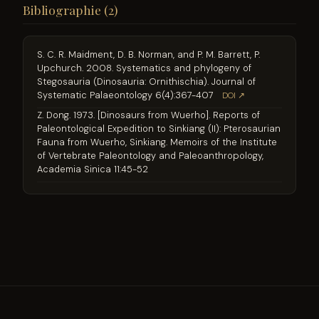
Bibliographie (2)
S. C. R. Maidment, D. B. Norman, and P. M. Barrett, P.
Upchurch. 2008. Systematics and phylogeny of
Stegosauria (Dinosauria: Ornithischia). Journal of
Systematic Palaeontology 6(4):367-407
DOI ↗
Z. Dong. 1973. [Dinosaurs from Wuerho]. Reports of
Paleontological Expedition to Sinkiang (II): Pterosaurian
Fauna from Wuerho, Sinkiang. Memoirs of the Institute
of Vertebrate Paleontology and Paleoanthropology,
Academia Sinica 11:45-52