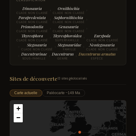
CLASSIFICATION
Dinosauria
Ornithischia
›
›
CLADE NON CLASSÉ
CLADE NON CLASSÉ
Parapredentata
Saphornithischia
›
›
CLADE NON CLASSÉ
CLADE NON CLASSÉ
Prionodontia
Genasauria
›
›
CLADE NON CLASSÉ
CLADE NON CLASSÉ
Thyreophora
Thyreophoroidea
Eurypoda
›
›
CLADE NON CLASSÉ
SUPERFAMILLE
CLADE NON CLASSÉ
Stegosauria
Stegosauridae
Neostegosauria
›
›
›
CLADE NON CLASSÉ
FAMILLE
CLADE NON CLASSÉ
Dacentrurinae
Dacentrurus
Dacentrurus armatus
›
›
›
SOUS-FAMILLE
GENRE
ESPÈCE
Sites de découverte
13 sites géolocalisés
Carte actuelle
Paléocarte ~149 Ma
+
−