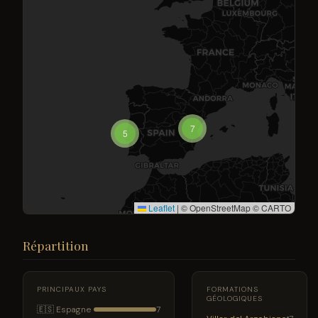
7
5
Leaflet
|
© OpenStreetMap © CARTO
Répartition
PRINCIPAUX PAYS
FORMATIONS
GÉOLOGIQUES
🇪🇸 Espagne
7