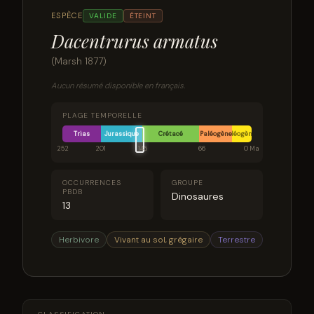
ESPÈCE
VALIDE
ÉTEINT
Dacentrurus armatus
(Marsh 1877)
Aucun résumé disponible en français.
PLAGE TEMPORELLE
Trias
Jurassique
Crétacé
Paléogène
Néogène
252
201
145
66
0 Ma
OCCURRENCES
GROUPE
PBDB
Dinosaures
13
Herbivore
Vivant au sol, grégaire
Terrestre