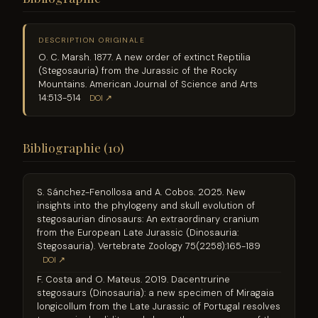
DESCRIPTION ORIGINALE
O. C. Marsh. 1877. A new order of extinct Reptilia
(Stegosauria) from the Jurassic of the Rocky
Mountains. American Journal of Science and Arts
14:513-514
DOI ↗
Bibliographie (10)
S. Sánchez-Fenollosa and A. Cobos. 2025. New
insights into the phylogeny and skull evolution of
stegosaurian dinosaurs: An extraordinary cranium
from the European Late Jurassic (Dinosauria:
Stegosauria). Vertebrate Zoology 75(2258):165-189
DOI ↗
F. Costa and O. Mateus. 2019. Dacentrurine
stegosaurs (Dinosauria): a new specimen of Miragaia
longicollum from the Late Jurassic of Portugal resolves