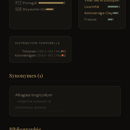
Villar del Arzobispo
7
🇵🇹 Portugal
5
Lourinhã
4
🇬🇧 Royaume-Uni
1
Kimmeridge Clay
1
Freixial
1
DISTRIBUTION TEMPORELLE
Tithonien
(149.2–143.1 Ma)
10
Kimméridgien
(154.8–149.2 Ma)
3
Synonymes (1)
Miragaia longicollum
subjective synonym of
Dacentrurus armatus
Bibliographie