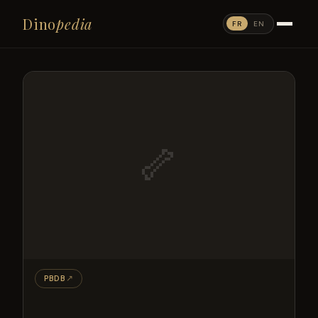
Dino
pedia
FR
EN
🦴
PBDB
↗