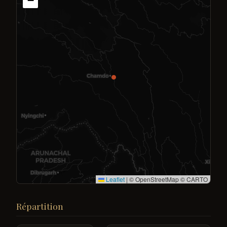
−
Leaflet
|
© OpenStreetMap © CARTO
Répartition