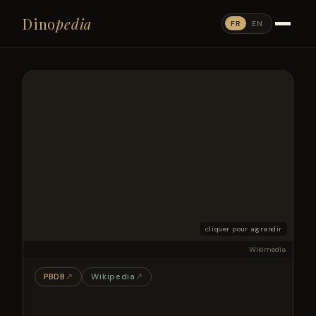
Dino
pedia
FR
EN
cliquer pour agrandir
Wikimedia
PBDB
↗
Wikipedia
↗