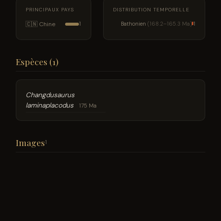
PRINCIPAUX PAYS
DISTRIBUTION TEMPORELLE
🇨🇳 Chine
Bathonien
(168.2–165.3 Ma)
1
1
Espèces (1)
Changdusaurus
laminaplacodus
175 Ma
Images
1