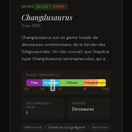
GENRE
VALIDE
ÉTEINT
Changdusaurus
Zhao 1985
Changdusaurus est un genre fossile de
dinosaures ornithischiens, de la famille des
Stégosauridés. On n'en connaît que l'espèce
type Changdusaurus laminaplacodus, qui a
vécu au Jurassique moyen, il y a environ 174 à
161 millions d'années, dans ce qui est
PLAGE TEMPORELLE
aujourd’hui le Tibet. Ce genre est considéré
Trias
Jurassique
Crétacé
Paléogène
Néogène
comme un nomen nudum depuis 1992 par
252
201
145
66
0 Ma
Dong.
OCCURRENCES
GROUPE
PBDB
Dinosaures
1
Herbivore
Vivant au sol, grégaire
Terrestre