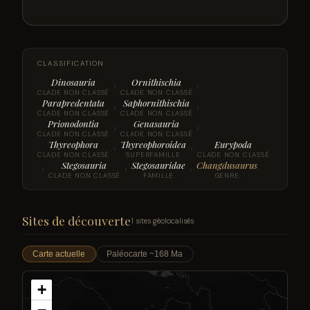
CLASSIFICATION
Dinosauria
Ornithischia
›
›
CLADE NON CLASSÉ
CLADE NON CLASSÉ
Parapredentata
Saphornithischia
›
›
CLADE NON CLASSÉ
CLADE NON CLASSÉ
Prionodontia
Genasauria
›
›
CLADE NON CLASSÉ
CLADE NON CLASSÉ
Thyreophora
Thyreophoroidea
Eurypoda
›
›
CLADE NON CLASSÉ
SUPERFAMILLE
CLADE NON CLASSÉ
Stegosauria
Stegosauridae
Changdusaurus
›
›
›
CLADE NON CLASSÉ
FAMILLE
GENRE
Sites de découverte
1 sites géolocalisés
Carte actuelle
Paléocarte ~168 Ma
+