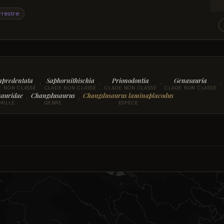
rrestre
apredentata
Saphornithischia
Prionodontia
Genasauria
›
›
›
›
E NON CLASSÉ
CLADE NON CLASSÉ
CLADE NON CLASSÉ
CLADE NON CLASSÉ
sauridae
Changdusaurus
Changdusaurus laminaplacodus
›
›
MILLE
GENRE
ESPÈCE