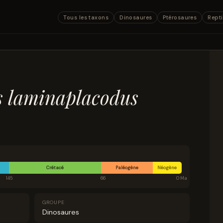
Tous les taxons
Dinosaures
Ptérosaures
Repti
 laminaplacodus
Crétacé
Paléogène
Néogène
145
66
0 Ma
GROUPE
Dinosaures