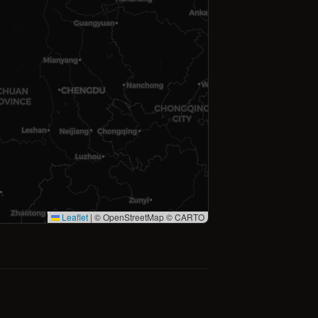
Leaflet
|
© OpenStreetMap © CARTO