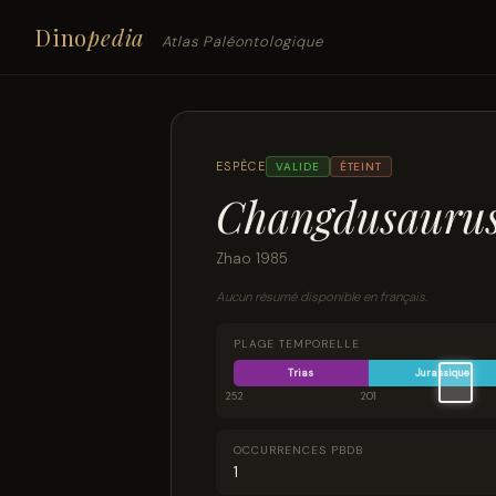
Dino
pedia
Atlas Paléontologique
ESPÈCE
VALIDE
ÉTEINT
Changdusaurus
Zhao 1985
Aucun résumé disponible en français.
PLAGE TEMPORELLE
Trias
Jurassique
252
201
OCCURRENCES PBDB
1