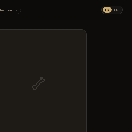
FR
EN
les marins
🦴