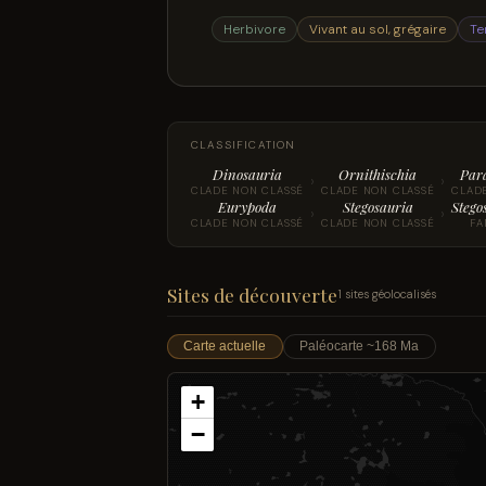
Herbivore
Vivant au sol, grégaire
Te
CLASSIFICATION
Dinosauria
Ornithischia
Par
›
›
CLADE NON CLASSÉ
CLADE NON CLASSÉ
CLAD
Eurypoda
Stegosauria
Stego
›
›
CLADE NON CLASSÉ
CLADE NON CLASSÉ
FA
Sites de découverte
1 sites géolocalisés
Carte actuelle
Paléocarte ~168 Ma
+
−