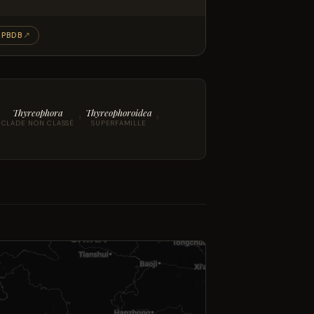
PBDB
↗
Thyreophora
Thyreophoroidea
›
›
CLADE NON CLASSÉ
SUPERFAMILLE