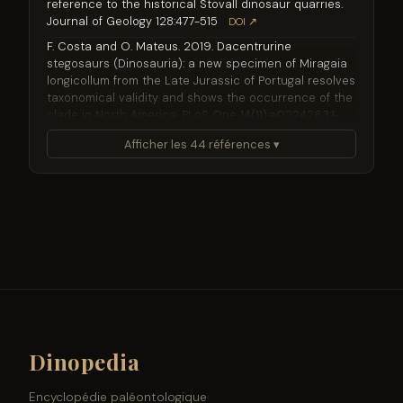
reference to the historical Stovall dinosaur quarries.
Journal of Geology 128:477-515
DOI ↗
F. Costa and O. Mateus. 2019. Dacentrurine
stegosaurs (Dinosauria): a new specimen of Miragaia
longicollum from the Late Jurassic of Portugal resolves
taxonomical validity and shows the occurrence of the
clade in North America. PLoS One 14(11):e0224263:1-
124
DOI ↗
Afficher les 44 références ▾
J. R. Foster, J. B. McHugh, and J. E. Peterson, M. F.
Leschin. 2016. Major bonebeds in mudrocks of the
Morrison Formation (Upper Jurassic), northern
Colorado Plateau of Utah and Colorado. Geology of
the Intermountain West 3:33-66
DOI ↗
M. Hanson and P. J. Makovicky. 2013. A new specimen
of Torvoaurus tanneri originally collected by Elmer
Riggs. Historical Biology 26(6):775-784
DOI ↗
J. S. Tweet, V. L. Santucci, and T. Connors, J. P.
Kenworthy. 2012. Paleontological Resource Inventory
and Monitoring: Northern Colorado Plateau Network.
Dinopedia
National Park Service Technical Report
NPS/NCPN/NRTR—2012/585
Encyclopédie paléontologique