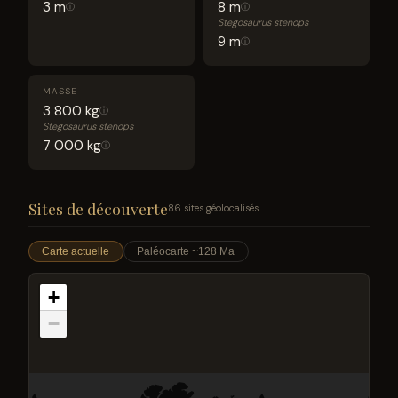
3 m
8 m
ⓘ
ⓘ
Stegosaurus stenops
9 m
ⓘ
MASSE
3 800 kg
ⓘ
Stegosaurus stenops
7 000 kg
ⓘ
Sites de découverte
86 sites géolocalisés
Carte actuelle
Paléocarte ~128 Ma
+
−