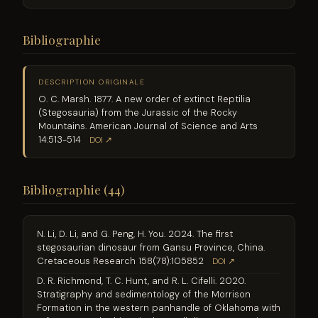
Bibliographie
DESCRIPTION ORIGINALE
O. C. Marsh. 1877. A new order of extinct Reptilia
(Stegosauria) from the Jurassic of the Rocky
Mountains. American Journal of Science and Arts
14:513-514
DOI ↗
Bibliographie (44)
N. Li, D. Li, and G. Peng, H. You. 2024. The first
stegosaurian dinosaur from Gansu Province, China.
Cretaceous Research 158(78):105852
DOI ↗
D. R. Richmond, T. C. Hunt, and R. L. Cifelli. 2020.
Stratigraphy and sedimentology of the Morrison
Formation in the western panhandle of Oklahoma with