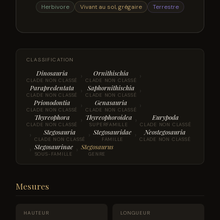
Herbivore
Vivant au sol, grégaire
Terrestre
CLASSIFICATION
Dinosauria
Ornithischia
›
›
CLADE NON CLASSÉ
CLADE NON CLASSÉ
Parapredentata
Saphornithischia
›
›
CLADE NON CLASSÉ
CLADE NON CLASSÉ
Prionodontia
Genasauria
›
›
CLADE NON CLASSÉ
CLADE NON CLASSÉ
Thyreophora
Thyreophoroidea
Eurypoda
›
›
CLADE NON CLASSÉ
SUPERFAMILLE
CLADE NON CLASSÉ
Stegosauria
Stegosauridae
Neostegosauria
›
›
›
CLADE NON CLASSÉ
FAMILLE
CLADE NON CLASSÉ
Stegosaurinae
Stegosaurus
›
›
SOUS-FAMILLE
GENRE
Mesures
HAUTEUR
LONGUEUR