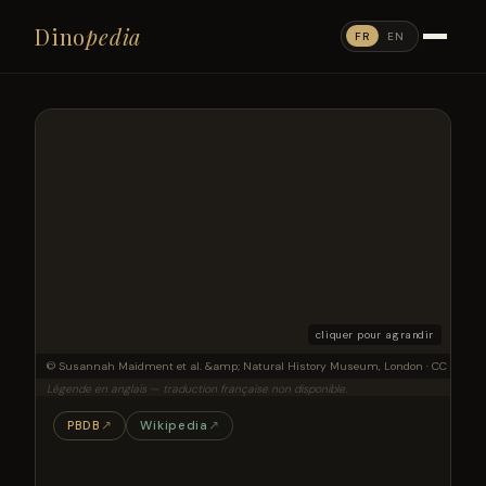
Dino
pedia
FR
EN
cliquer pour agrandir
Mounted skeleton of Stegosaurus stenops (specimen NHMUK PV R36730, "Sophie"/"Sa
© Susannah Maidment et al. &amp; Natural History Museum, London · CC BY 4.0 
Légende en anglais — traduction française non disponible.
PBDB
↗
Wikipedia
↗