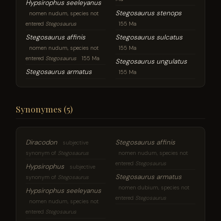
Hypsirophus seeleyanus
Stegosaurus stenops
nomen nudum, species not
entered
Stegosaurus
155 Ma
Stegosaurus affinis
Stegosaurus sulcatus
nomen nudum, species not
155 Ma
entered
Stegosaurus
155 Ma
Stegosaurus ungulatus
Stegosaurus armatus
155 Ma
Synonymes (5)
Diracodon
Stegosaurus affinis
subjective
synonym of
Stegosaurus
nomen nudum, species not
entered
Stegosaurus
Hypsirophus
subjective
Stegosaurus armatus
synonym of
Stegosaurus
nomen dubium, species not
Hypsirophus seeleyanus
entered
Stegosaurus
nomen nudum, species not
entered
Stegosaurus