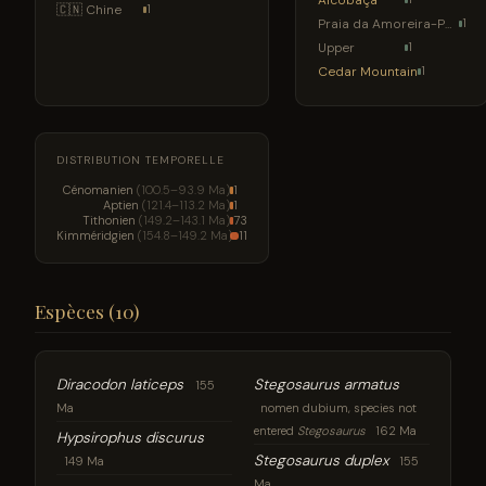
🇨🇳 Chine
1
Praia da Amoreira-Porto Novo
1
Upper
1
Cedar Mountain
1
DISTRIBUTION TEMPORELLE
Cénomanien
(100.5–93.9 Ma)
1
Aptien
(121.4–113.2 Ma)
1
Tithonien
(149.2–143.1 Ma)
73
Kimméridgien
(154.8–149.2 Ma)
11
Espèces (10)
Diracodon laticeps
Stegosaurus armatus
155
Ma
nomen dubium, species not
entered
Stegosaurus
162 Ma
Hypsirophus discurus
Stegosaurus duplex
149 Ma
155
Ma