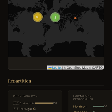
83
2
Leaflet
|
© OpenStreetMap © CARTO
Répartition
PRINCIPAUX PAYS
FORMATIONS
GÉOLOGIQUES
🇺🇸 États-Unis
83
Morrison
82
🇵🇹 Portugal
2
Alcobaça
1