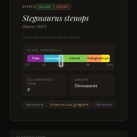
ESPÈCE
VALIDE
ÉTEINT
Stegosaurus stenops
(Marsh 1887)
Aucun résumé disponible en français.
PLAGE TEMPORELLE
Trias
Jurassique
Crétacé
Paléogène
Néogène
252
201
145
66
0 Ma
OCCURRENCES
GROUPE
PBDB
Dinosaures
9
Herbivore
Vivant au sol, grégaire
Terrestre