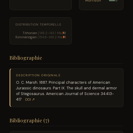
Morrison
9
DISTRIBUTION TEMPORELLE
Tithonien
(149.2–143.1 Ma)
8
Kimméridgien
(154.8–149.2 Ma)
1
Bibliographie
DESCRIPTION ORIGINALE
O. C. Marsh. 1887. Principal characters of American
Jurassic dinosaurs. Part IX. The skull and dermal armor
of Stegosaurus. American Journal of Science 34:413-
417
DOI ↗
Bibliographie (7)