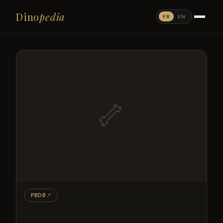
Dino
pedia
FR
EN
🦴
PBDB
↗