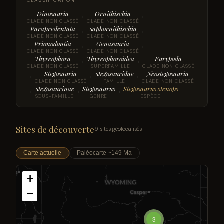
CLASSIFICATION
Dinosauria
Ornithischia
›
›
CLADE NON CLASSÉ
CLADE NON CLASSÉ
Parapredentata
Saphornithischia
›
›
CLADE NON CLASSÉ
CLADE NON CLASSÉ
Prionodontia
Genasauria
›
›
CLADE NON CLASSÉ
CLADE NON CLASSÉ
Thyreophora
Thyreophoroidea
Eurypoda
›
›
CLADE NON CLASSÉ
SUPERFAMILLE
CLADE NON CLASSÉ
Stegosauria
Stegosauridae
Neostegosauria
›
›
›
CLADE NON CLASSÉ
FAMILLE
CLADE NON CLASSÉ
Stegosaurinae
Stegosaurus
Stegosaurus stenops
›
›
›
SOUS-FAMILLE
GENRE
ESPÈCE
Sites de découverte
9 sites géolocalisés
Carte actuelle
Paléocarte ~149 Ma
+
−
3