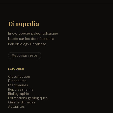
of Stegosaurus. American Journal of Science 34:413-
417
DOI ↗
Dinopedia
Encyclopédie paléontologique
basée sur les données de la
Paleobiology Database.
SOURCE : PBDB
EXPLORER
Classification
Dinosaures
Ptérosaures
Reptiles marins
Bibliographie
Formations géologiques
Galerie d'images
Actualités