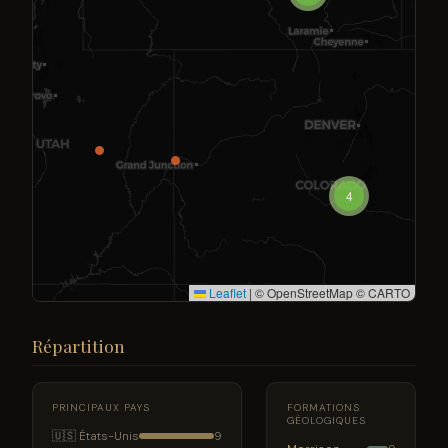
4
Leaflet
|
© OpenStreetMap © CARTO
Répartition
PRINCIPAUX PAYS
FORMATIONS
GÉOLOGIQUES
🇺🇸 États-Unis
9