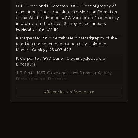
C. E. Turner and F. Peterson. 1999. Biostratigraphy of
dinosaurs in the Upper Jurassic Morrison Formation
of the Western Interior, U.S.A. Vertebrate Paleontology
in Utah, Utah Geological Survey Miscellaneous
Publication 99-1:77-114
K. Carpenter. 1998. Vertebrate biostratigraphy of the
Morrison Formation near Cañon City, Colorado.
Modern Geology 23:407-426
K. Carpenter. 1997. Cañon City. Encyclopedia of
Dinosaurs
J. B. Smith. 1997. Cleveland-Lloyd Dinosaur Quarry.
Encyclopedia of Dinosaurs
B. Brown. 1932. A spine-armored saurian of the past.
Afficher les 7 références ▾
Natural History 32(6):493-496
C. W. Gilmore. 1914. Osteology of the armored
Dinosauria in the United States National Museum, with
special reference to the genus Stegosaurus. United
States National Museum Bulletin 89:1-136
DOI ↗
O. C. Marsh. 1887. Principal characters of American
Jurassic dinosaurs. Part IX. The skull and dermal armor