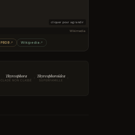
cliquer pour agrandir
Wikimedia
PBDB
↗
Wikipedia
↗
Thyreophora
Thyreophoroidea
›
›
CLADE NON CLASSÉ
SUPERFAMILLE