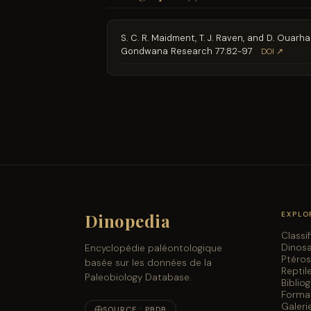
S. C. R. Maidment, T. J. Raven, and D. Ouarh
Gondwana Research 77:82-97
DOI ↗
Dinopedia
EXPLO
Classi
Dinos
Encyclopédie paléontologique
Ptéro
basée sur les données de la
Reptil
Paleobiology Database.
Biblio
Forma
Galeri
SOURCE : PBDB