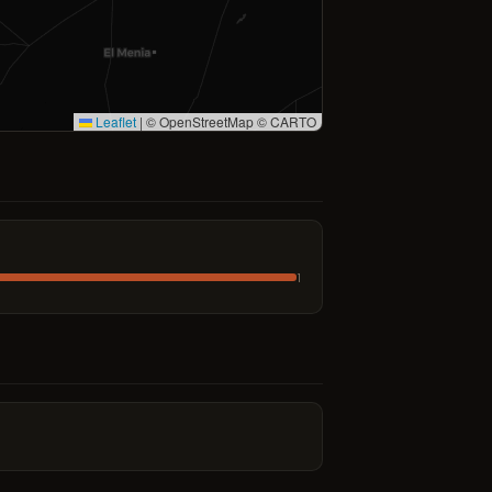
Leaflet
|
© OpenStreetMap © CARTO
1