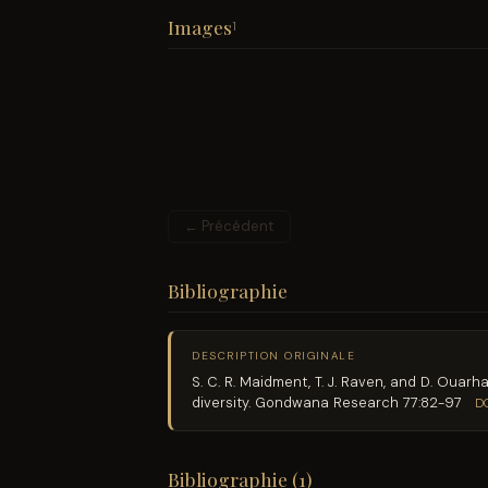
Images
1
← Précédent
Bibliographie
DESCRIPTION ORIGINALE
S. C. R. Maidment, T. J. Raven, and D. Ouar
diversity. Gondwana Research 77:82-97
D
Bibliographie (1)