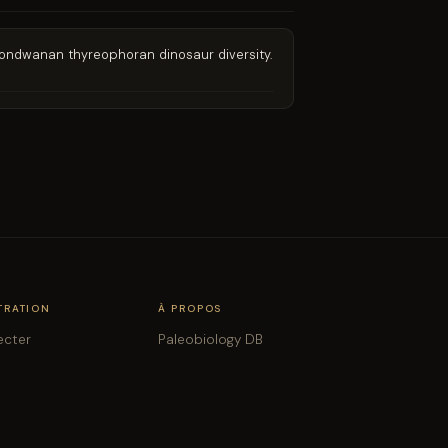
or Gondwanan thyreophoran dinosaur diversity.
TRATION
À PROPOS
ecter
Paleobiology DB