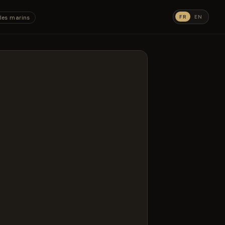
FR
EN
les marins