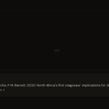
1 / 1
hache, P. M. Barrett. 2020. North Africa's first stegosaur: implications 
OI ↗