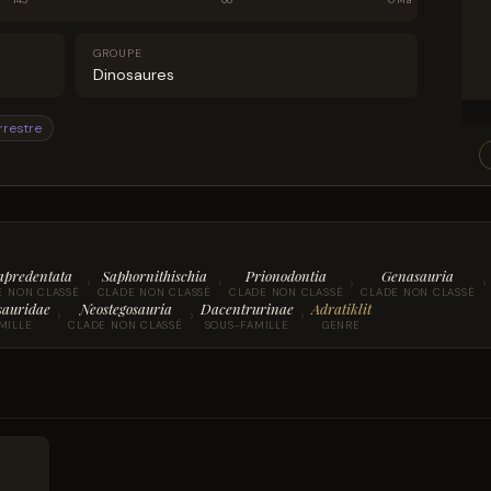
145
66
0 Ma
GROUPE
Dinosaures
rrestre
apredentata
Saphornithischia
Prionodontia
Genasauria
›
›
›
›
E NON CLASSÉ
CLADE NON CLASSÉ
CLADE NON CLASSÉ
CLADE NON CLASSÉ
sauridae
Neostegosauria
Dacentrurinae
Adratiklit
›
›
›
MILLE
CLADE NON CLASSÉ
SOUS-FAMILLE
GENRE