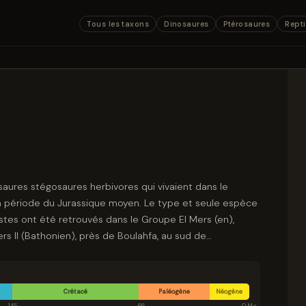
Tous les taxons
Dinosaures
Ptérosaures
Repti
osaures stégosaures herbivores qui vivaient dans le
 période du Jurassique moyen. Le type et seule espèce
estes ont été retrouvés dans le Groupe El Mers (en),
s II (Bathonien), près de Boulahfa, au sud de
Crétacé
Paléogène
Néogène