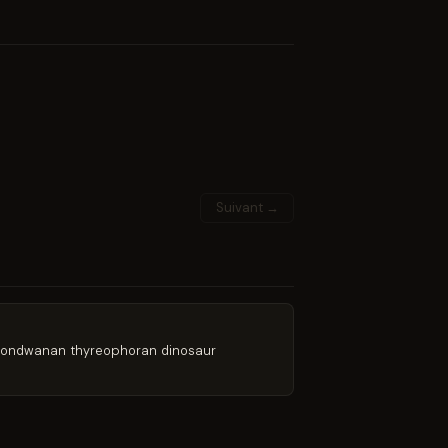
Suivant →
for Gondwanan thyreophoran dinosaur