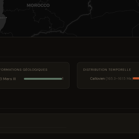
FORMATIONS GÉOLOGIQUES
DISTRIBUTION TEMPORELLE
El Mers III
Callovien
(165.3–161.5 Ma)
1