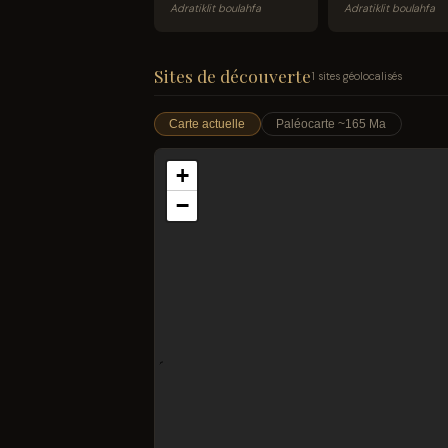
Adratiklit boulahfa
Adratiklit boulahfa
Sites de découverte
1 sites géolocalisés
Carte actuelle
Paléocarte ~165 Ma
+
−