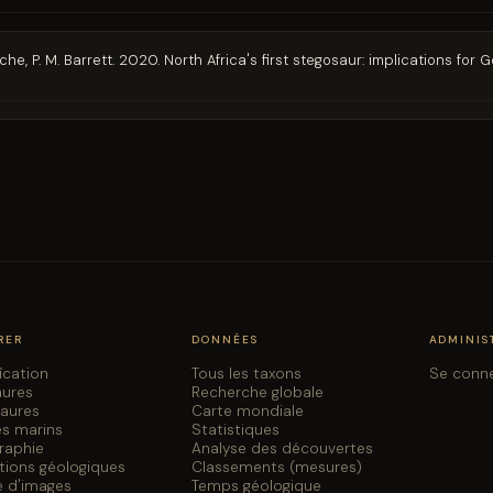
ache, P. M. Barrett. 2020. North Africa's first stegosaur: implications f
RER
DONNÉES
ADMINIS
fication
Tous les taxons
Se conn
aures
Recherche globale
saures
Carte mondiale
es marins
Statistiques
graphie
Analyse des découvertes
tions géologiques
Classements (mesures)
e d'images
Temps géologique