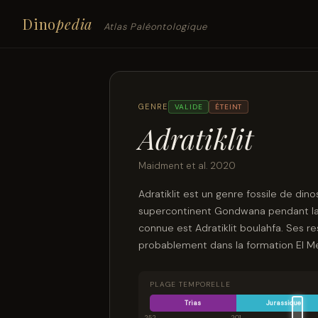
Dino
pedia
Atlas Paléontologique
GENRE
VALIDE
ÉTEINT
Adratiklit
Maidment et al. 2020
Adratiklit est un genre fossile de din
supercontinent Gondwana pendant la
connue est Adratiklit boulahfa. Ses r
probablement dans la formation El Mer
Boulemane, Fès-Meknès, Maroc.
PLAGE TEMPORELLE
Trias
Jurassique