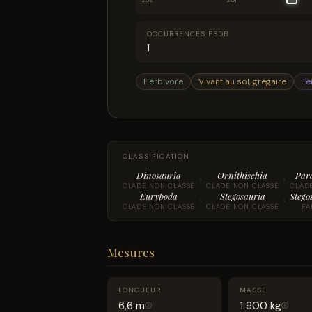
252
201
OCCURRENCES PBDB
1
Herbivore
Vivant au sol, grégaire
Te
CLASSIFICATION
Dinosauria
Ornithischia
Par
›
›
CLADE NON CLASSÉ
CLADE NON CLASSÉ
CLAD
Eurypoda
Stegosauria
Stego
›
›
CLADE NON CLASSÉ
CLADE NON CLASSÉ
FA
Mesures
LONGUEUR
MASSE
6,6 m
1 900 kg
ⓘ
ⓘ