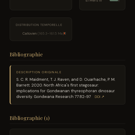
El Mers III
1
DISTRIBUTION TEMPORELLE
Callovien
(165.3–161.5 Ma)
1
Bibliographie
DESCRIPTION ORIGINALE
S. C. R. Maidment, T. J. Raven, and D. Ouarhache, P. M.
Barrett. 2020. North Africa's first stegosaur:
implications for Gondwanan thyreophoran dinosaur
diversity. Gondwana Research 77:82-97
DOI ↗
Bibliographie (1)