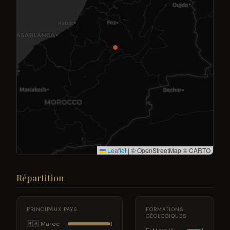
Leaflet
|
© OpenStreetMap © CARTO
Répartition
PRINCIPAUX PAYS
FORMATIONS
GÉOLOGIQUES
🇲🇦 Maroc
1