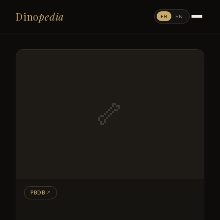
Dino
pedia
FR
EN
🦴
PBDB
↗