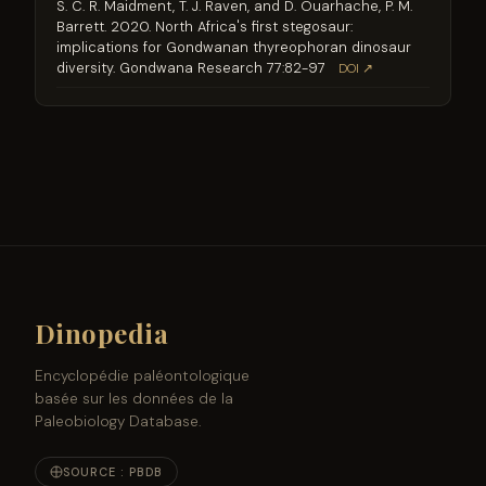
S. C. R. Maidment, T. J. Raven, and D. Ouarhache, P. M.
Barrett. 2020. North Africa's first stegosaur:
implications for Gondwanan thyreophoran dinosaur
diversity. Gondwana Research 77:82-97
DOI ↗
Dinopedia
Encyclopédie paléontologique
basée sur les données de la
Paleobiology Database.
SOURCE : PBDB