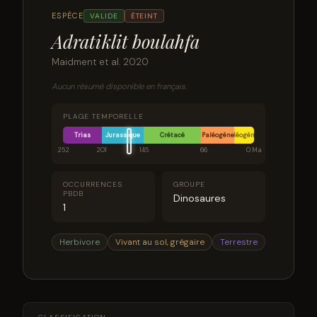
ESPÈCE
VALIDE
ÉTEINT
Adratiklit boulahfa
Maidment et al. 2020
Aucun résumé disponible en français.
PLAGE TEMPORELLE
Trias
Jurassique
Crétacé
Paléogène
Néogène
252
201
145
66
0 Ma
OCCURRENCES
GROUPE
PBDB
Dinosaures
1
Herbivore
Vivant au sol, grégaire
Terrestre