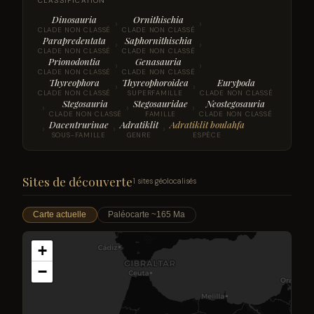
CLASSIFICATION
Dinosauria
Ornithischia
›
›
CLADE NON CLASSÉ
CLADE NON CLASSÉ
Parapredentata
Saphornithischia
›
›
CLADE NON CLASSÉ
CLADE NON CLASSÉ
Prionodontia
Genasauria
›
›
CLADE NON CLASSÉ
CLADE NON CLASSÉ
Thyreophora
Thyreophoroidea
Eurypoda
›
›
CLADE NON CLASSÉ
SUPERFAMILLE
CLADE NON CLASSÉ
Stegosauria
Stegosauridae
Neostegosauria
›
›
›
CLADE NON CLASSÉ
FAMILLE
CLADE NON CLASSÉ
Dacentrurinae
Adratiklit
Adratiklit boulahfa
›
›
›
SOUS-FAMILLE
GENRE
ESPÈCE
Sites de découverte
1 sites géolocalisés
Carte actuelle
Paléocarte ~165 Ma
+
−