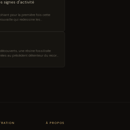
 signes d'activité
hiant pour la première fois cette
ouvaille qui redessine les...
découverts, une résine fossilisée
nnées au précédent détenteur du record.
g Science News.
TRATION
À PROPOS