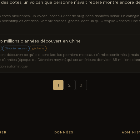
 des côtes, un volcan que personne n'avait repéré montre encore des
s côtes siciliennes, un volcan inconnu vient de surgir des données sonar. En cartograp
scientifiques ont découvert six édifices ignorés, dont un qui « respire » encore. Une tr
85 millions d'années découvert en Chine
Dévonien moyen
géologie
ont découvert ce qu'ils disent être les premiers morceaux d'ambre confirmés jamais 
ons d'années (époque du Dévonien moyen) qui est antérieure d'environ 65 millions d'a
5 millions d'années découvert en Chine est apparu en premier sur Sci.News : Breakin
tion automatique
1
2
3
RER
DONNÉES
ADMINIS