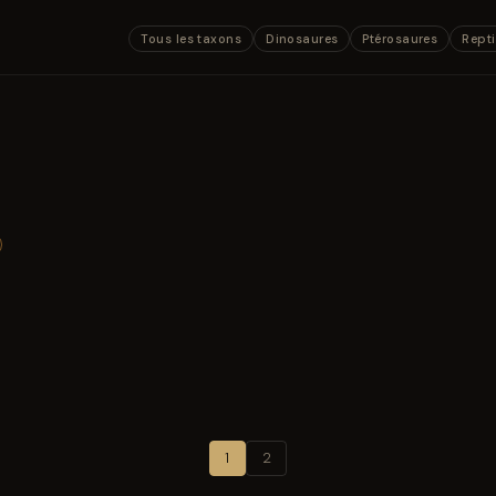
Tous les taxons
Dinosaures
Ptérosaures
Repti
1
2