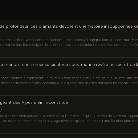
de profondeur, ces diamants dévoilent une histoire insoupçonnée de
ts jamais découverts, certains cachent une histoire géologique hors du commun. Fo
pourraient être les vestiges d’anciennes plaques océaniques recyclées dans les profo
 le monde : une immense cicatrice sous-marine révèle un secret de l
sonar montre simplement un relief du fond océanique. En réalité, elle illustre l'une 
 révélant un core complex océanique, elle a confirmé que les dorsales ne construisent 
n géant des Alpes enfin reconstitué
e glacier s’étendait dans la vallée de la Durance jusqu’aux portes de Sisteron. Aujourd
 : de subtiles traces dans le paysage révèlent qu’il aurait connu une fin bien plus m