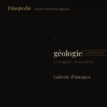
Dino
pedia
Atlas Paléontologique
←
géologie
THÉMATIQUE
27 image(s) · 14 Actualités
Galerie d'images