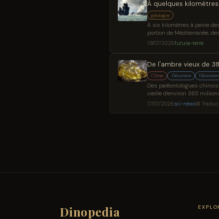
À quelques kilomètres
géologie
À six kilomètres à peine de
portion de Méditerranée, des 
19/07/2026
futura-terre
De l'ambre vieux de 3
Chine
Dévonien
Dévonien
Des paléontologues chinois 
vieille d'environ 385 milli
L'article Ambre vieux de 38
17/07/2026
sci-news
⚙ Traduc
Dinopedia
EXPLO