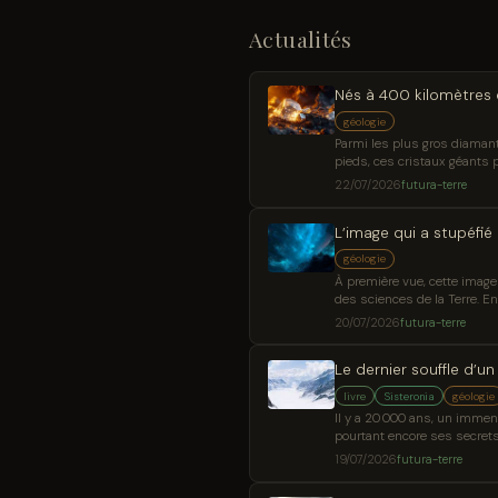
Actualités
Nés à 400 kilomètres 
géologie
Parmi les plus gros diaman
pieds, ces cristaux géants 
22/07/2026
futura-terre
L’image qui a stupéfié
géologie
À première vue, cette image 
des sciences de la Terre. En
20/07/2026
futura-terre
Le dernier souffle d’u
livre
Sisteronia
géologie
Il y a 20 000 ans, un immens
pourtant encore ses secrets
19/07/2026
futura-terre